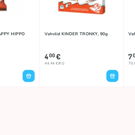
APPY HIPPO
Vahvlid KINDER TRONKY, 90g
Va
4
€
7
00
44.44 €/KG
70.