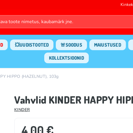
Kinkek
ND
💥UUDISTOOTED
🚨SOODUS
MAIUSTUSED
KOLLEKTSIOONID
PPY HIPPO (HAZELNUT), 103g
Vahvlid KINDER HAPPY HIP
KINDER
4.00 €