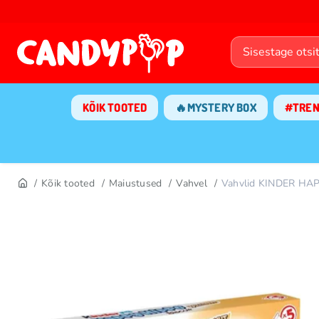
KÕIK TOOTED
🔥MYSTERY BOX
#TRE
Kõik tooted
Maiustused
Vahvel
Vahvlid KINDER HA