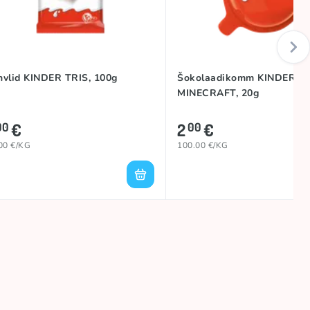
hvlid KINDER TRIS, 100g
Šokolaadikomm KINDER J
MINECRAFT, 20g
€
2
€
00
00
00 €/KG
100.00 €/KG