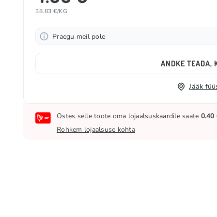
38.83 €/KG
Praegu meil pole
ANDKE TEADA, K
Jääk füü
Ostes selle toote oma lojaalsuskaardile saate
0.40
Rohkem lojaalsuse kohta