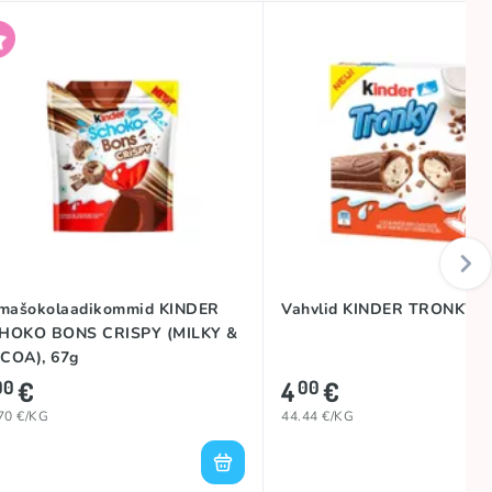
imašokolaadikommid KINDER
Vahvlid KINDER TRONKY, 
HOKO BONS CRISPY (MILKY &
COA), 67g
€
4
€
00
00
70 €/KG
44.44 €/KG