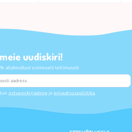
 meie uudiskiri!
 allahindlust esimeselt tellimuselt
tun
ostueeskirjadega
ja
privaatsuspoliitika