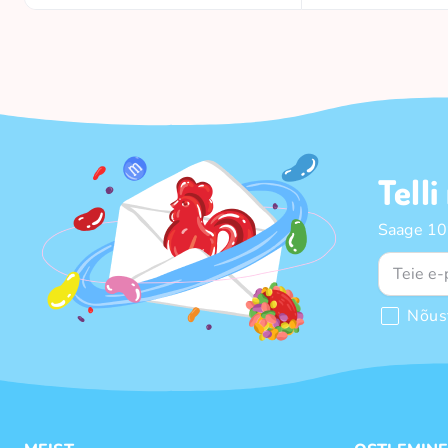
Telli
Saage 10%
Nõus