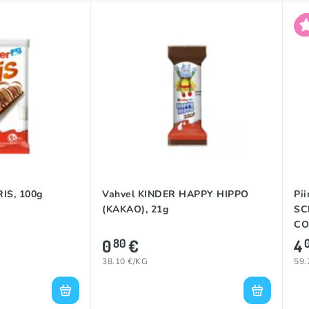
RIS, 100g
Vahvel KINDER HAPPY HIPPO
Pi
(KAKAO), 21g
SC
CO
0
€
4
80
38.10 €/KG
59.