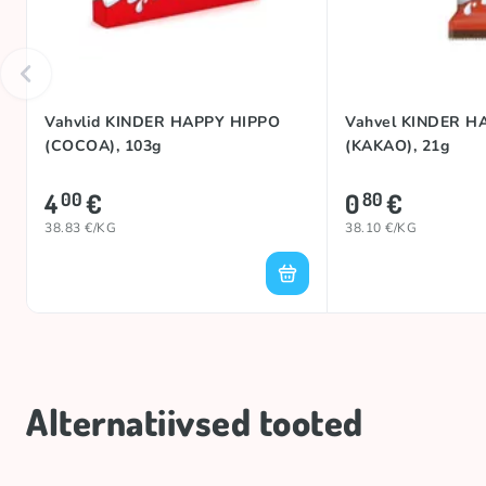
Vahvlid KINDER HAPPY HIPPO
Vahvel KINDER H
(COCOA), 103g
(KAKAO), 21g
4
€
0
€
00
80
38.83 €/KG
38.10 €/KG
Alternatiivsed tooted