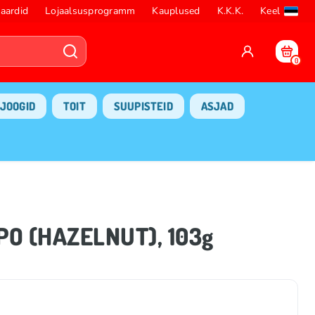
aardid
Lojaalsusprogramm
Kauplused
K.K.K.
Keel
0
JOOGID
TOIT
SUUPISTEID
ASJAD
PO (HAZELNUT), 103g