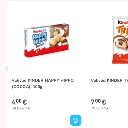
Vahvlid KINDER HAPPY HIPPO
Vahvlid KINDER T
(COCOA), 103g
4
€
7
€
00
00
38.83 €/KG
70.00 €/KG