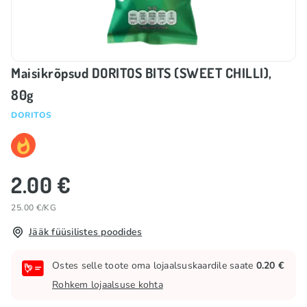
Maisikrõpsud DORITOS BITS (SWEET CHILLI),
80g
DORITOS
2.00 €
25.00 €/KG
Jääk füüsilistes poodides
Ostes selle toote oma lojaalsuskaardile saate
0.20 €
Rohkem lojaalsuse kohta