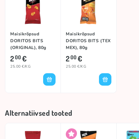
Päritoluriik
Hispaania
Maisikrõpsud
Maisikrõpsud
DORITOS BITS
DORITOS BITS (TEX
(ORIGINAL), 80g
MEX), 80g
2
€
2
€
00
00
25.00 €/KG
25.00 €/KG
Alternatiivsed tooted