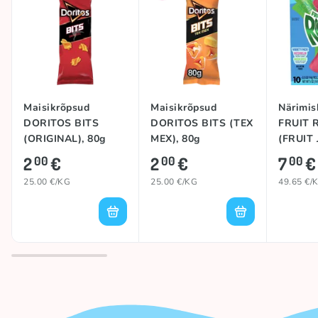
Maisikrõpsud
Maisikrõpsud
Närimi
DORITOS BITS
DORITOS BITS (TEX
FRUIT 
(ORIGINAL), 80g
MEX), 80g
(FRUIT 
RANCHE
2
€
2
€
7
€
00
00
00
25.00 €/KG
25.00 €/KG
49.65 €/