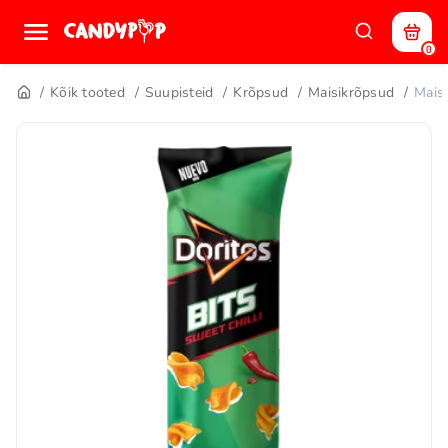
0
Kõik tooted
Suupisteid
Krõpsud
Maisikrõpsud
Mais