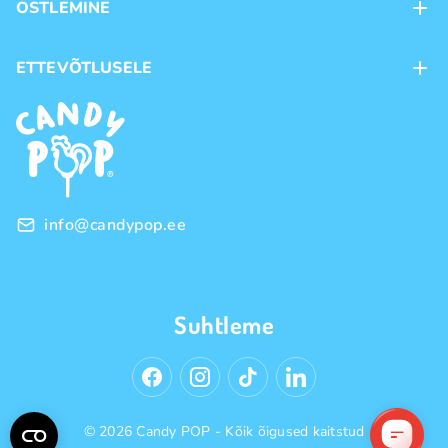
OSTLEMINE
Kauplused
Kohaletoimetamine
ETTEVÕTLUSELE
Ostutingimused
Kaubamärgid
Frantsiis
Privaatsuspoliitika
Hulgimüük
info@candypop.ee
Suhtleme
© 2026 Candy POP - Kõik õigused kaitstud