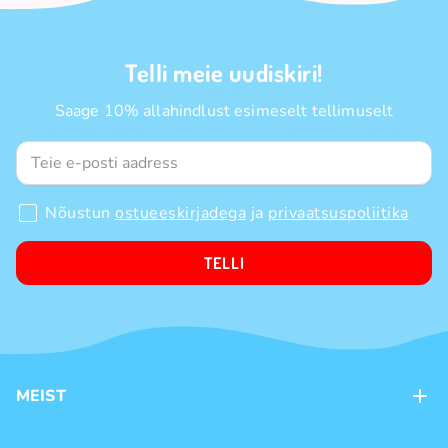
Telli meie uudiskiri!
Saage 10% allahindlust esimeselt tellimuselt
Nõustun
ostueeskirjadega
ja
privaatsuspoliitika
TELLI
MEIST
Kontaktid