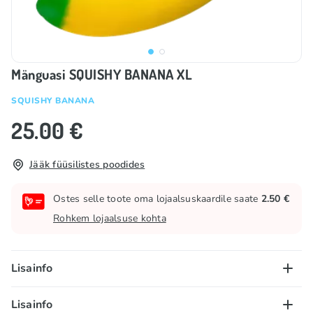
Mänguasi SQUISHY BANANA XL
SQUISHY BANANA
25.00 €
Jääk füüsilistes poodides
Ostes selle toote oma lojaalsuskaardile saate
2.50 €
Rohkem lojaalsuse kohta
Lisainfo
Lisainfo
Kollektsioonid
🎶 TikTok hitid