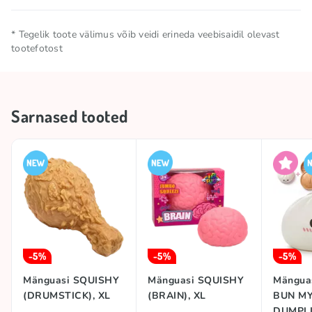
Hoiatus:
lämbumisoht. Ei sobi alla 3-aastastele
TOP
TOP
* Tegelik toote välimus võib veidi erineda veebisaidil olevast
lastele.
tootefotost
See mänguasi ei ole toit ega toidutoode. Mitte süüa.
#trend
SQUISHIES
Bränd
SQUISHY BANANA
Sarnased tooted
-5%
-5%
-5%
Mänguasi SQUISHY
Mänguasi SQUISHY
Mängua
(DRUMSTICK), XL
(BRAIN), XL
BUN M
DUMPLI