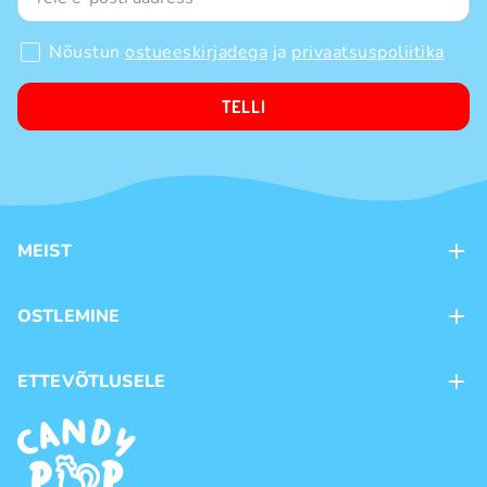
Nõustun
ostueeskirjadega
ja
privaatsuspoliitika
TELLI
MEIST
Kontaktid
OSTLEMINE
Kauplused
Kohaletoimetamine
ETTEVÕTLUSELE
Ostutingimused
Kaubamärgid
Frantsiis
Privaatsuspoliitika
Hulgimüük