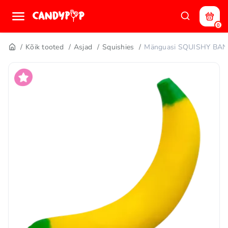
0
Kõik tooted
Asjad
Squishies
Mänguasi SQUISHY BA