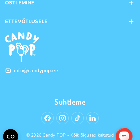
OSTLEMINE
Kauplused
Kohaletoimetamine
ETTEVÕTLUSELE
Ostutingimused
Kaubamärgid
Frantsiis
Privaatsuspoliitika
Hulgimüük
info@candypop.ee
Suhtleme
© 2026 Candy POP - Kõik õigused kaitstud