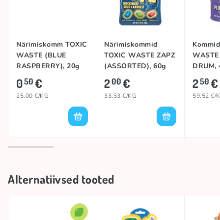
Päritoluriik
Pakistan
Närimiskomm TOXIC
Närimiskommid
Kommid
WASTE (BLUE
TOXIC WASTE ZAPZ
WASTE
RASPBERRY), 20g
(ASSORTED), 60g
DRUM, 
0
€
2
€
2
€
50
00
50
25.00 €/KG
33.33 €/KG
59.52 €/
Alternatiivsed tooted