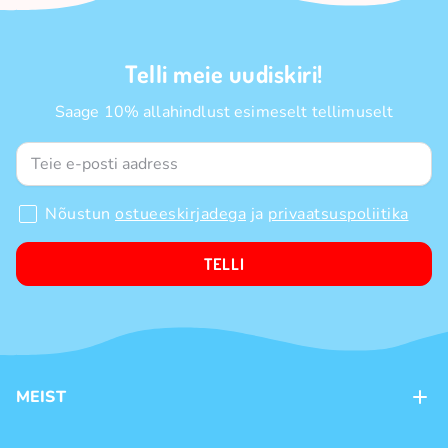
Telli meie uudiskiri!
Saage 10% allahindlust esimeselt tellimuselt
Nõustun
ostueeskirjadega
ja
privaatsuspoliitika
TELLI
MEIST
Kontaktid