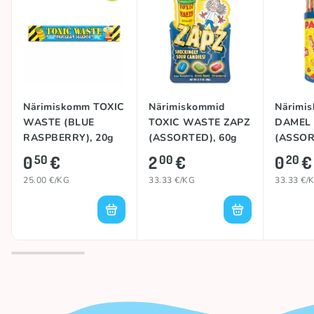
Närimiskomm TOXIC
Närimiskommid
Närimi
WASTE (BLUE
TOXIC WASTE ZAPZ
DAMEL
RASPBERRY), 20g
(ASSORTED), 60g
(ASSOR
0
€
2
€
0
€
50
00
20
25.00 €/KG
33.33 €/KG
33.33 €/