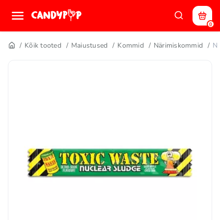
0
Kõik tooted
Maiustused
Kommid
Närimiskommid
N