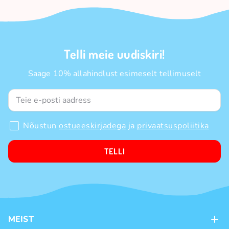
Telli meie uudiskiri!
Saage 10% allahindlust esimeselt tellimuselt
Nõustun
ostueeskirjadega
ja
privaatsuspoliitika
TELLI
MEIST