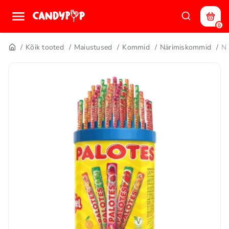
0
Kõik tooted
Maiustused
Kommid
Närimiskommid
N