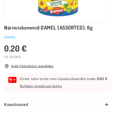
Närimiskommid DAMEL (ASSORTED), 6g
DAMEL
0.20 €
33.33 €/KG
Jääk füüsilistes poodides
Ostes selle toote oma lojaalsuskaardile saate
0.02 €
Rohkem lojaalsuse kohta
Koostisosad