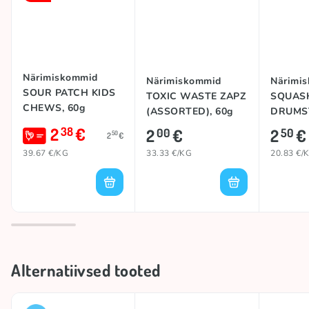
Närimiskommid
Närimiskommid
Närimi
SOUR PATCH KIDS
TOXIC WASTE ZAPZ
SQUAS
CHEWS, 60g
(ASSORTED), 60g
DRUMS
(BUBBL
2
€
38
2
€
2
€
00
50
50
2
€
39.67 €/KG
33.33 €/KG
20.83 €/
Alternatiivsed tooted