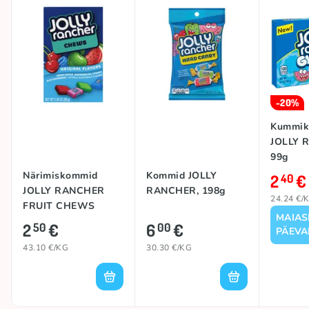
-20%
Kummik
JOLLY 
99g
Närimiskommid
Kommid JOLLY
2
€
40
JOLLY RANCHER
RANCHER, 198g
24.24 €/
FRUIT CHEWS
MAIA
(ORIGINAL), 58g
2
€
6
€
50
00
PÄEVA
43.10 €/KG
30.30 €/KG