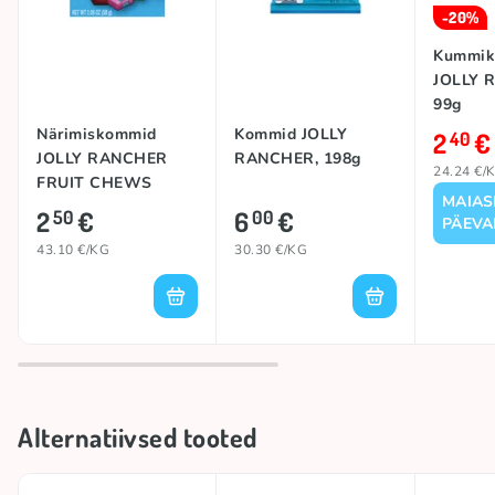
-20%
Kummik
JOLLY 
99g
Närimiskommid
Kommid JOLLY
2
€
40
JOLLY RANCHER
RANCHER, 198g
24.24 €/
FRUIT CHEWS
MAIA
(ORIGINAL), 58g
2
€
6
€
50
00
PÄEVA
43.10 €/KG
30.30 €/KG
Alternatiivsed tooted