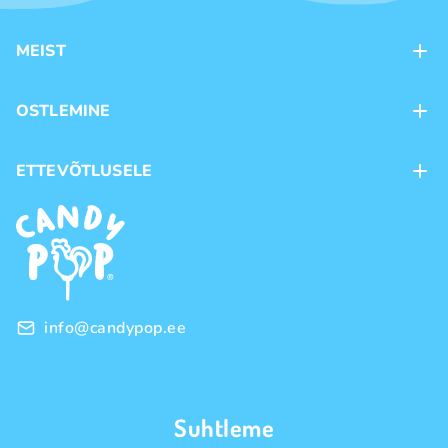
MEIST
Kontaktid
OSTLEMINE
Kauplused
Kohaletoimetamine
ETTEVÕTLUSELE
Ostutingimused
Kaubamärgid
Frantsiis
Privaatsuspoliitika
Hulgimüük
info@candypop.ee
Suhtleme