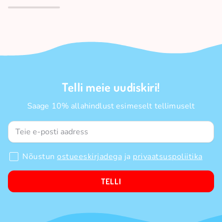
Telli meie uudiskiri!
Saage 10% allahindlust esimeselt tellimuselt
Nõustun
ostueeskirjadega
ja
privaatsuspoliitika
TELLI