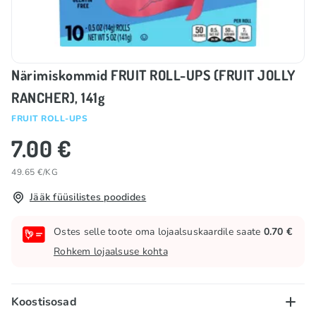
Närimiskommid FRUIT ROLL-UPS (FRUIT JOLLY
RANCHER), 141g
FRUIT ROLL-UPS
7.00 €
49.65 €/KG
Jääk füüsilistes poodides
Ostes selle toote oma lojaalsuskaardile saate
0.70 €
Rohkem lojaalsuse kohta
Koostisosad