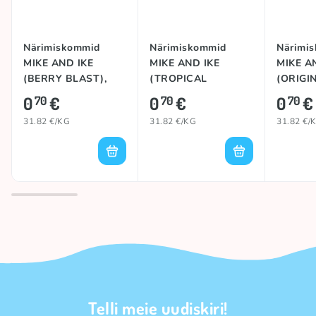
Närimiskommid
Närimiskommid
Närimi
MIKE AND IKE
MIKE AND IKE
MIKE A
(BERRY BLAST),
(TROPICAL
(ORIGIN
22g
TYPHOON), 22g
0
€
0
€
0
€
70
70
70
31.82 €/KG
31.82 €/KG
31.82 €/
Telli meie uudiskiri!