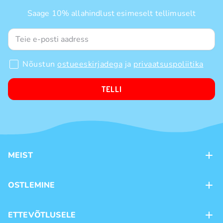
Saage 10% allahindlust esimeselt tellimuselt
Nõustun
ostueeskirjadega
ja
privaatsuspoliitika
TELLI
MEIST
Kontaktid
OSTLEMINE
Kauplused
Kohaletoimetamine
ETTEVÕTLUSELE
Ostutingimused
Kaubamärgid