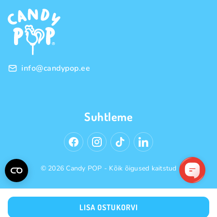
Frantsiis
Privaatsuspoliitika
Hulgimüük
info@candypop.ee
Suhtleme
© 2026 Candy POP - Kõik õigused kaitstud
LISA OSTUKORVI