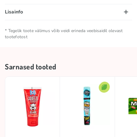
Lisainfo
Netokogus
0.022 KG
* Tegelik toote välimus võib veidi erineda veebisaidil olevast
tootefotost
Hoida jahedas ja kuivas
Säilitamistingimused
kohas
Sarnased tooted
Bränd
MIKE AND IKE
Kollektsioonid
🍋 Hapu kollektsioon
Hapus
Hapu