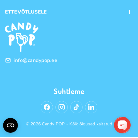
Kohaletoimetamine
ETTEVÕTLUSELE
Ostutingimused
Kaubamärgid
Frantsiis
Privaatsuspoliitika
Hulgimüük
info@candypop.ee
Suhtleme
© 2026 Candy POP - Kõik õigused kaitstud