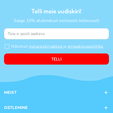
Telli meie uudiskiri!
Saage 10% allahindlust esimeselt tellimuselt
Nõustun
ostueeskirjadega
ja
privaatsuspoliitika
TELLI
MEIST
Kontaktid
OSTLEMINE
Kauplused