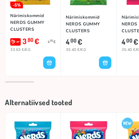
-5%
Närimiskommid
Närimiskommid
Närimi
NERDS GUMMY
NERDS GUMMY
NERDS
CLUSTERS
CLUSTERS
CLUST
(CHERRY
(CHERRY
(FRUITS
3
€
80
4
€
4
€
00
00
00
4
€
LEMONADE BLITZ),
RASPBERRY), 113g
113g
33.63 €/KG
35.40 €/KG
35.40 €/
Alternatiivsed tooted