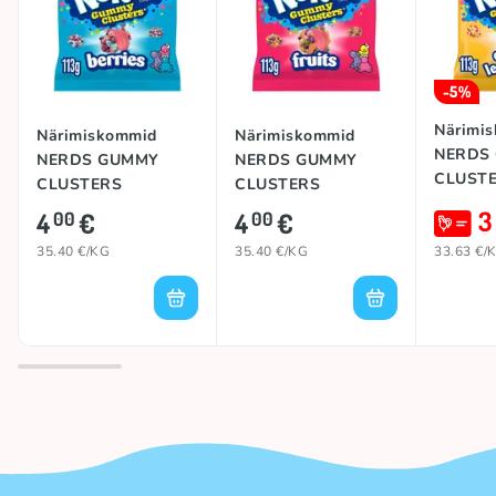
-5%
Närimi
Närimiskommid
Närimiskommid
NERDS
NERDS GUMMY
NERDS GUMMY
CLUST
CLUSTERS
CLUSTERS
(CHER
(BERRIES), 113g
(FRUITS), 113g
3
4
€
4
€
00
00
LEMONA
113g
35.40 €/KG
35.40 €/KG
33.63 €/