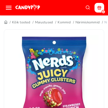
0
Kõik tooted
Maiustused
Kommid
Närimiskommid
N