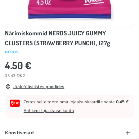
Närimiskommid NERDS JUICY GUMMY
CLUSTERS (STRAWBERRY PUNCH), 127g
NERDS
4.50 €
35.43 €/KG
Jääk füüsilistes poodides
Ostes selle toote oma lojaalsuskaardile saate
0.45 €
Rohkem lojaalsuse kohta
Koostisosad