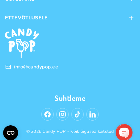
Kauplused
Kohaletoimetamine
ETTEVÕTLUSELE
Ostutingimused
Kaubamärgid
Frantsiis
Privaatsuspoliitika
Hulgimüük
info@candypop.ee
Suhtleme
© 2026 Candy POP - Kõik õigused kaitstud