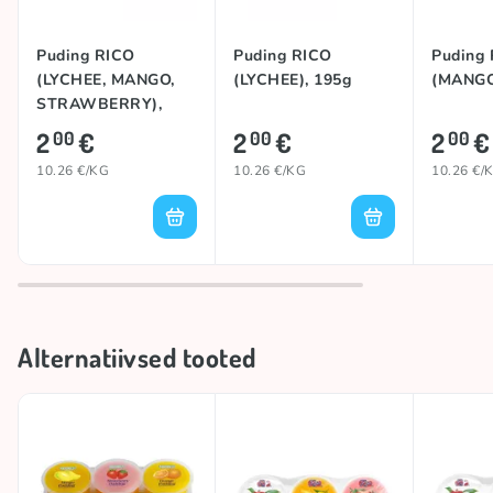
Puding RICO
Puding RICO
Puding
(LYCHEE, MANGO,
(LYCHEE), 195g
(MANGO
STRAWBERRY),
195g
2
€
2
€
2
€
00
00
00
10.26 €/KG
10.26 €/KG
10.26 €/
Alternatiivsed tooted