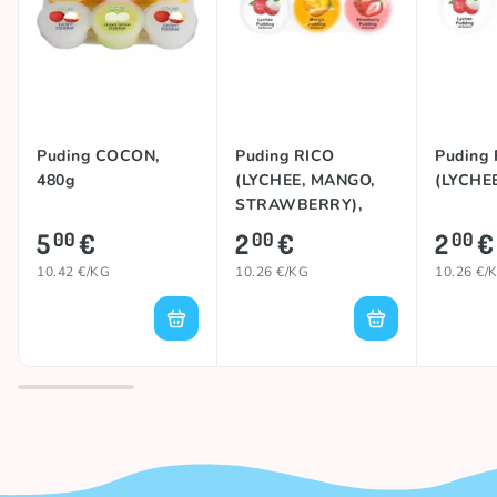
Puding COCON,
Puding RICO
Puding
480g
(LYCHEE, MANGO,
(LYCHEE
STRAWBERRY),
195g
5
€
2
€
2
€
00
00
00
10.42 €/KG
10.26 €/KG
10.26 €/