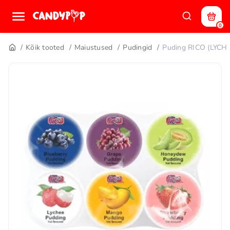
0
Kõik tooted
Maiustused
Pudingid
Puding RICO (LYC