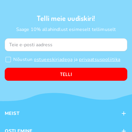
Telli meie uudiskiri!
Saage 10% allahindlust esimeselt tellimuselt
Nõustun
ostueeskirjadega
ja
privaatsuspoliitika
TELLI
MEIST
Kontaktid
OSTLEMINE