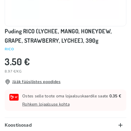
Puding RICO (LYCHEE, MANGO, HONEYDEW,
GRAPE, STRAWBERRY, LYCHEE), 390g
RICO
3.50 €
8.97 €/KG
Jääk füüsilistes poodides
Ostes selle toote oma lojaalsuskaardile saate
0.35 €
Rohkem lojaalsuse kohta
Koostisosad