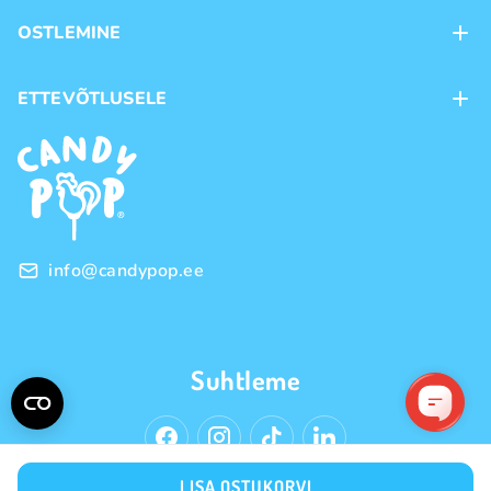
Kontaktid
OSTLEMINE
Kauplused
Kohaletoimetamine
ETTEVÕTLUSELE
Ostutingimused
Kaubamärgid
Frantsiis
Privaatsuspoliitika
Hulgimüük
info@candypop.ee
Suhtleme
LISA OSTUKORVI