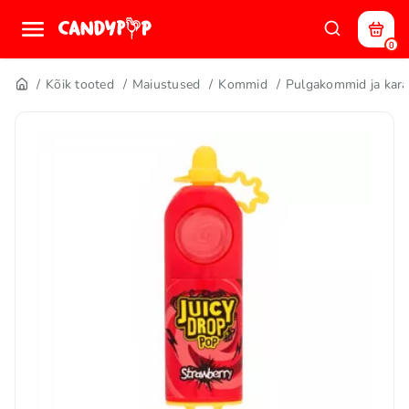
0
Kõik tooted
Maiustused
Kommid
Pulgakommid ja kara