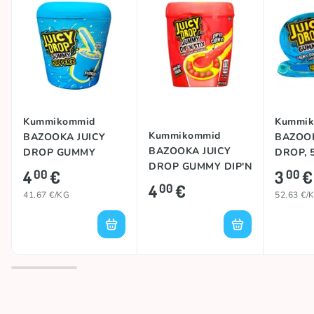
Kummikommid
Kummik
Kummikommid
BAZOOKA JUICY
BAZOOK
BAZOOKA JUICY
DROP GUMMY
DROP, 
DROP GUMMY DIP'N
DIPPERZ, 96g
4
€
3
€
00
00
STIX, 96g
4
€
00
41.67 €/KG
52.63 €/