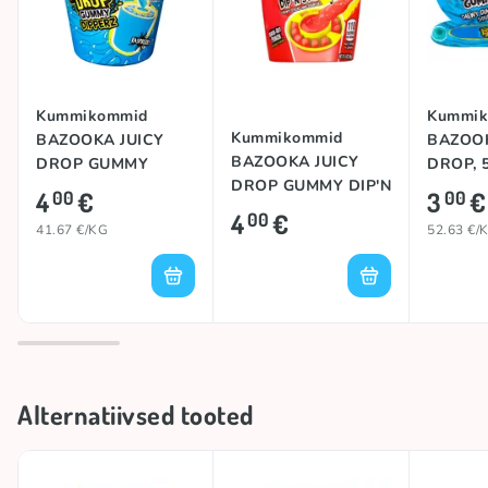
Kummikommid
Kummik
Kummikommid
BAZOOKA JUICY
BAZOOK
BAZOOKA JUICY
DROP GUMMY
DROP, 
DROP GUMMY DIP'N
DIPPERZ, 96g
4
€
3
€
00
00
STIX, 96g
4
€
00
41.67 €/KG
52.63 €/
Alternatiivsed tooted