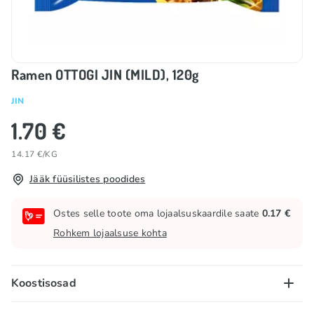
Ramen OTTOGI JIN (MILD), 120g
JIN
1.70 €
14.17 €/KG
Jääk füüsilistes poodides
Ostes selle toote oma lojaalsuskaardile saate
0.17 €
Rohkem lojaalsuse kohta
Koostisosad