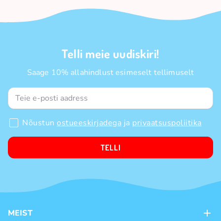
Telli meie uudiskiri!
Saage 10% allahindlust esimeselt tellimuselt
Nõustun
ostueeskirjadega
ja
privaatsuspoliitika
TELLI
MEIST