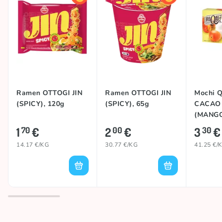
Ramen OTTOGI JIN
Ramen OTTOGI JIN
Mochi 
(SPICY), 120g
(SPICY), 65g
CACAO
(MANGO
1
€
2
€
3
€
70
00
30
14.17 €/KG
30.77 €/KG
41.25 €/