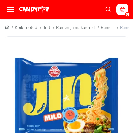
0
Kõik tooted
Toit
Ramen ja makaronid
Ramen
Ramen 