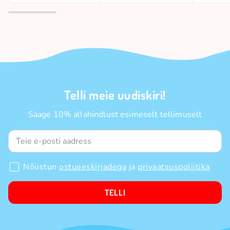
Telli meie uudiskiri!
Saage 10% allahindlust esimeselt tellimuselt
Nõustun
ostueeskirjadega
ja
privaatsuspoliitika
TELLI