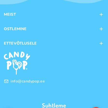
MEIST
Kontaktid
OSTLEMINE
Kauplused
Kohaletoimetamine
ETTEVÕTLUSELE
Ostutingimused
Kaubamärgid
Frantsiis
Privaatsuspoliitika
Hulgimüük
info@candypop.ee
Suhtleme