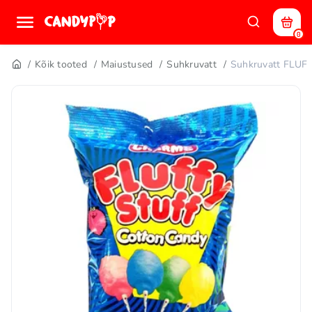
0
Kõik tooted
Maiustused
Suhkruvatt
Suhkruvatt FLUF