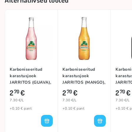
Karboniseeritud
Karboniseeritud
Karboni
karastusjook
karastusjook
karastu
JARRITOS (GUAVA),
JARRITOS (MANGO),
JARRIT
370ml
370ml
(MEXIC
2
€
2
€
2
€
70
70
70
370ml
7.30 €/L
7.30 €/L
7.30 €/L
+0.10 € pant
+0.10 € pant
+0.10 € p