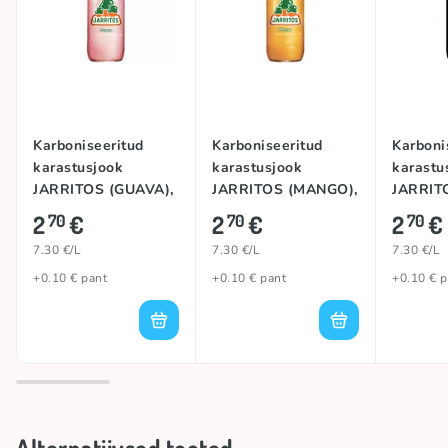
Karboniseeritud
Karboniseeritud
Karboni
karastusjook
karastusjook
karastu
JARRITOS (GUAVA),
JARRITOS (MANGO),
JARRIT
370ml
370ml
(MEXIC
2
€
2
€
2
€
70
70
70
370ml
7.30 €/L
7.30 €/L
7.30 €/L
+0.10 € pant
+0.10 € pant
+0.10 € p
Alternatiivsed tooted