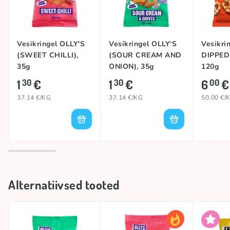
Vesikringel OLLY'S
Vesikringel OLLY'S
Vesikri
(SWEET CHILLI),
(SOUR CREAM AND
DIPPED
35g
ONION), 35g
120g
1
€
1
€
6
€
30
30
00
37.14 €/KG
37.14 €/KG
50.00 €/
Alternatiivsed tooted