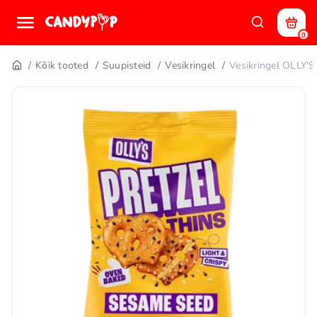
0
Kõik tooted
Suupisteid
Vesikringel
Vesikringel OLLY'