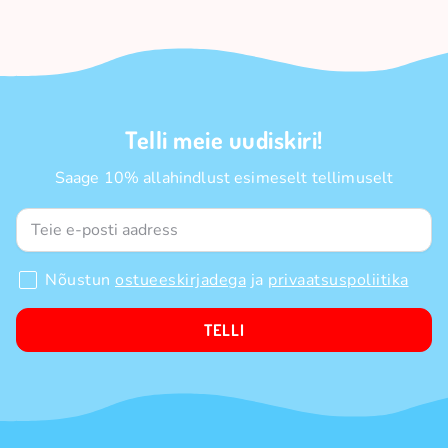
Telli meie uudiskiri!
Saage 10% allahindlust esimeselt tellimuselt
Nõustun
ostueeskirjadega
ja
privaatsuspoliitika
TELLI