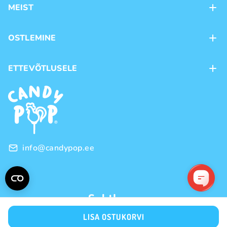
MEIST
Kontaktid
OSTLEMINE
Kauplused
Kohaletoimetamine
ETTEVÕTLUSELE
Ostutingimused
Kaubamärgid
Frantsiis
Privaatsuspoliitika
Hulgimüük
info@candypop.ee
Suhtleme
LISA OSTUKORVI