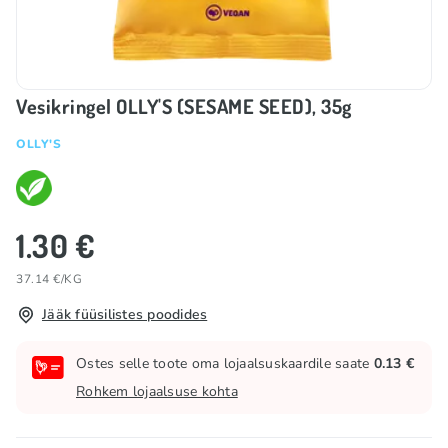
Vesikringel OLLY'S (SESAME SEED), 35g
OLLY'S
1.30 €
37.14 €/KG
Jääk füüsilistes poodides
Ostes selle toote oma lojaalsuskaardile saate
0.13 €
Rohkem lojaalsuse kohta