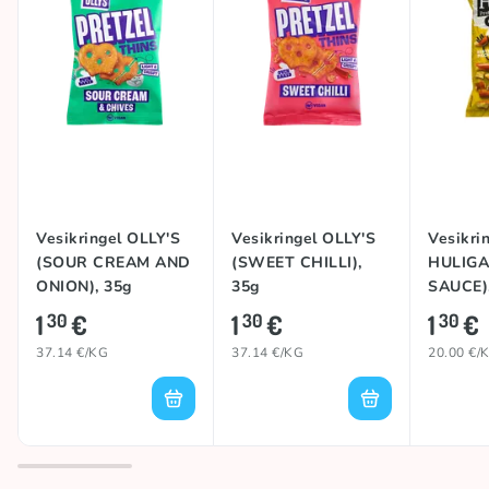
Vesikringel OLLY'S
Vesikringel OLLY'S
Vesikri
(SOUR CREAM AND
(SWEET CHILLI),
HULIGA
ONION), 35g
35g
SAUCE)
1
€
1
€
1
€
30
30
30
37.14 €/KG
37.14 €/KG
20.00 €/