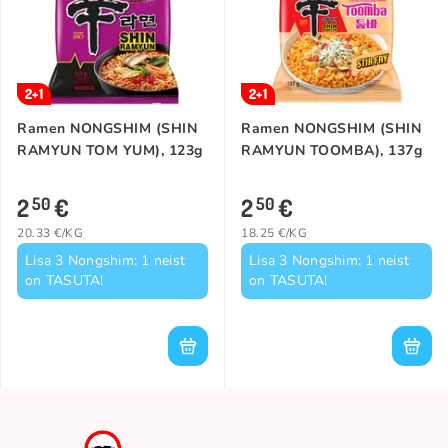
2+1
2+1
Ramen NONGSHIM (SHIN
Ramen NONGSHIM (SHIN
RAMYUN TOM YUM), 123g
RAMYUN TOOMBA), 137g
2
€
2
€
50
50
20.33 €/KG
18.25 €/KG
Lisa 3 Nongshim: 1 neist
Lisa 3 Nongshim: 1 neist
on TASUTA!
on TASUTA!