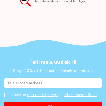
Te olete vaadanud 6 toodet 6 hulgast
Telli meie uudiskiri!
Saage 10% allahindlust esimeselt tellimuselt
Nõustun
ostueeskirjadega
ja
privaatsuspoliitika