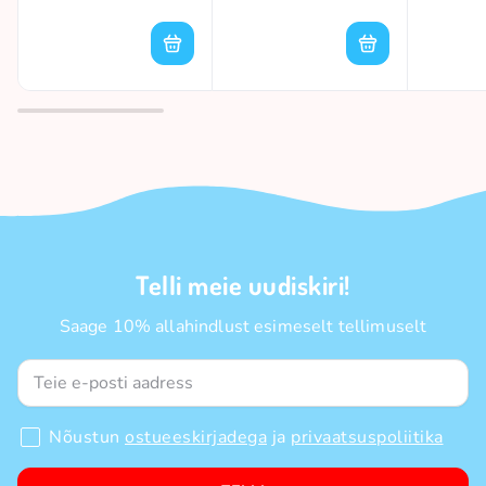
Telli meie uudiskiri!
Saage 10% allahindlust esimeselt tellimuselt
Nõustun
ostueeskirjadega
ja
privaatsuspoliitika