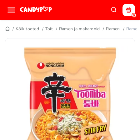
0
Kõik tooted
Toit
Ramen ja makaronid
Ramen
Ramen