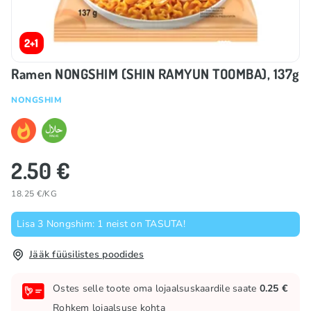
2+1
Ramen NONGSHIM (SHIN RAMYUN TOOMBA), 137g
NONGSHIM
2.50 €
18.25 €/KG
Lisa 3 Nongshim: 1 neist on TASUTA!
Jääk füüsilistes poodides
Ostes selle toote oma lojaalsuskaardile saate
0.25 €
Rohkem lojaalsuse kohta