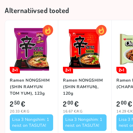
Alternatiivsed tooted
2+1
2+1
2+1
Ramen NONGSHIM
Ramen NONGSHIM
Ramen
(SHIN RAMYUN
(SHIN RAMYUN),
(CHAPA
TOM YUM), 123g
120g
2
€
2
€
2
€
50
00
00
20.33 €/KG
16.67 €/KG
14.29 €/
Lisa 3 Nongshim: 1
Lisa 3 Nongshim: 1
Lisa 3
neist on TASUTA!
neist on TASUTA!
neist 