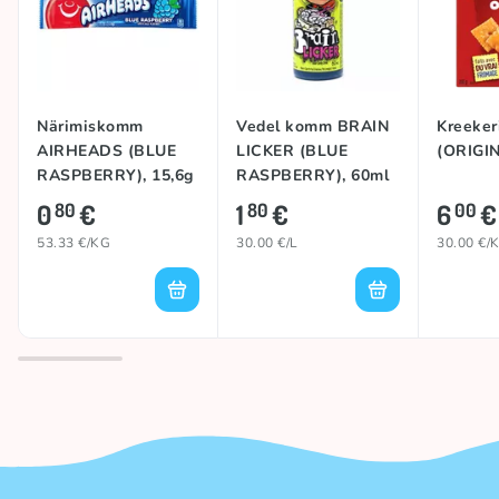
Närimiskomm
Vedel komm BRAIN
Kreeker
AIRHEADS (BLUE
LICKER (BLUE
(ORIGIN
RASPBERRY), 15,6g
RASPBERRY), 60ml
0
€
1
€
6
€
80
80
00
53.33 €/KG
30.00 €/L
30.00 €/