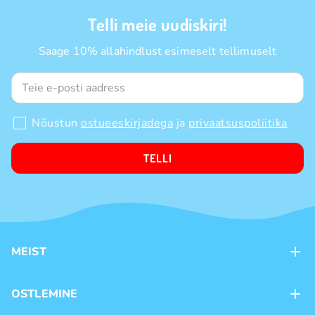
Telli meie uudiskiri!
Saage 10% allahindlust esimeselt tellimuselt
Nõustun
ostueeskirjadega
ja
privaatsuspoliitika
TELLI
MEIST
Kontaktid
OSTLEMINE
Kauplused