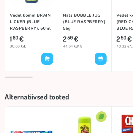
Vedel komm BRAIN
Näts BUBBLE JUG
Vedel 
LICKER (BLUE
(BLUE RASPBERRY),
(RED C
RASPBERRY), 60ml
56g
BLUE R
62ml
1
€
2
€
2
€
80
50
50
30.00 €/L
44.64 €/KG
40.32 €/L
Alternatiivsed tooted