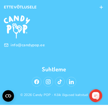
Kohaletoimetamine
ETTEVÕTLUSELE
Ostutingimused
Kaubamärgid
Frantsiis
Privaatsuspoliitika
Hulgimüük
info@candypop.ee
Suhtleme
© 2026 Candy POP - Kõik õigused kaitstud