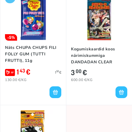
-5%
Näts CHUPA CHUPS FILI
Kogumiskaardid koos
FOLLY GUM (TUTTI
närimiskummiga
FRUTTI), 11g
DANDADAN CLEAR
1
€
43
3
€
00
50
1
€
130.00 €/KG
600.00 €/KG