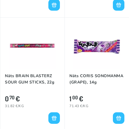
Näts BRAIN BLASTERZ
Näts CORIS SONOMANMA
SOUR GUM STICKS, 22g
(GRAPE), 14g
0
€
1
€
70
00
31.82 €/KG
71.43 €/KG