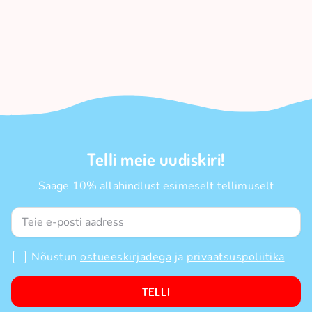
Telli meie uudiskiri!
Saage 10% allahindlust esimeselt tellimuselt
Nõustun
ostueeskirjadega
ja
privaatsuspoliitika
TELLI