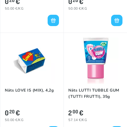
0
€
0
€
20
20
50.00 €/KG
50.00 €/KG
Näts LOVE IS (MIX), 4,2g
Näts LUTTI TUBBLE GUM
(TUTTI FRUTTI), 35g
0
€
2
€
20
00
50.00 €/KG
57.14 €/KG