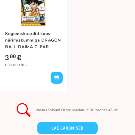
Kogumiskaardid koos
närimiskummiga DRAGON
BALL DAIMA CLEAR
3
€
00
600.00 €/KG
Vaata rohkem! Olete vaadanud 30 toodet 46-st.
LAE JÄRGMISED