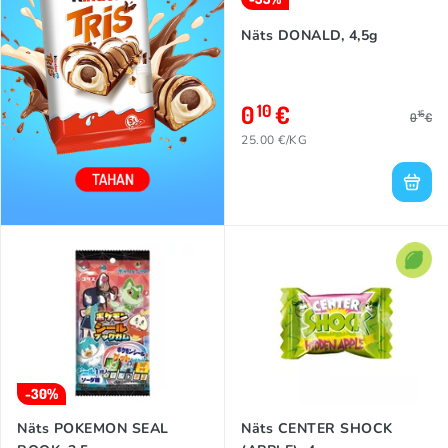
Näts DONALD, 4,5g
0
€
10
15
0
€
25.00 €/KG
-30%
Näts POKEMON SEAL
Näts CENTER SHOCK