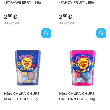
(STRAWBERRY), 56g
(FANCY FRUIT), 56g
2
€
2
€
50
50
44.64 €/KG
44.64 €/KG
Näts CHUPA CHUPS
Näts CHUPA CHUPS
MAGIC CUBES, 85g
UNICORN EGGS, 90g