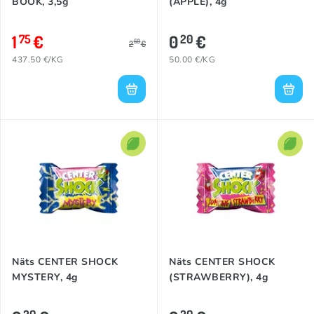
BOOK, 3,5g
(APPLE), 4g
1
€
0
€
75
20
50
2
€
437.50 €/KG
50.00 €/KG
Näts CENTER SHOCK
Näts CENTER SHOCK
MYSTERY, 4g
(STRAWBERRY), 4g