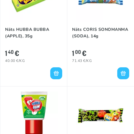
Näts HUBBA BUBBA
Näts CORIS SONOMANMA
(APPLE), 35g
(SODA), 14g
1
€
1
€
40
00
40.00 €/KG
71.43 €/KG