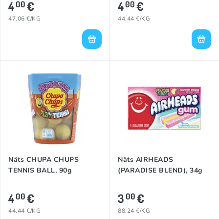
4
€
4
€
00
00
47.06 €/KG
44.44 €/KG
Näts CHUPA CHUPS
Näts AIRHEADS
TENNIS BALL, 90g
(PARADISE BLEND), 34g
4
€
3
€
00
00
44.44 €/KG
88.24 €/KG