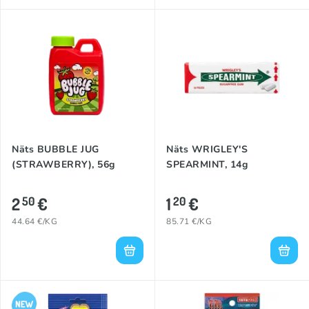
Näts BUBBLE JUG
Näts WRIGLEY'S
(STRAWBERRY), 56g
SPEARMINT, 14g
2
€
1
€
50
20
44.64 €/KG
85.71 €/KG