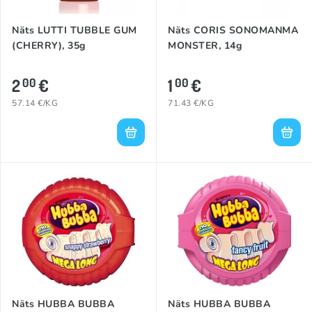
Näts LUTTI TUBBLE GUM
Näts CORIS SONOMANMA
(CHERRY), 35g
MONSTER, 14g
2
€
1
€
00
00
57.14 €/KG
71.43 €/KG
Näts HUBBA BUBBA
Näts HUBBA BUBBA