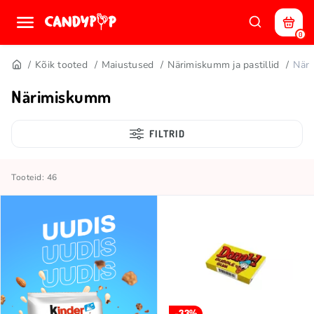
0
Kõik tooted
Maiustused
Närimiskumm ja pastillid
När
Närimiskumm
FILTRID
Tooteid: 46
-33%