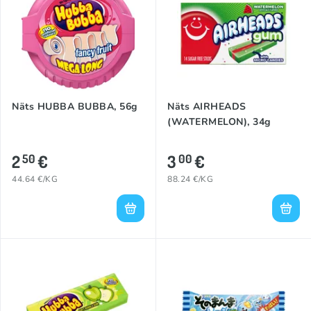
Näts HUBBA BUBBA, 56g
Näts AIRHEADS
(WATERMELON), 34g
2
€
3
€
50
00
44.64 €/KG
88.24 €/KG