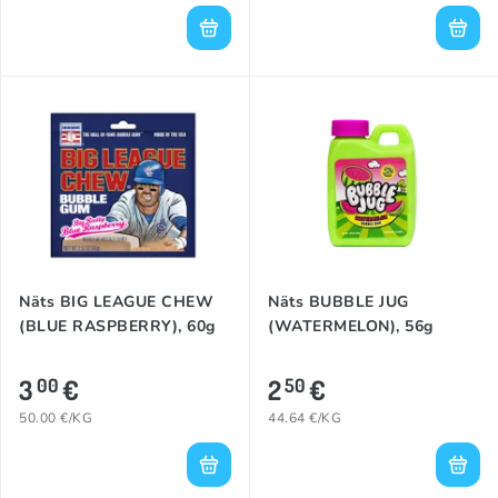
Näts BIG LEAGUE CHEW
Näts BUBBLE JUG
(BLUE RASPBERRY), 60g
(WATERMELON), 56g
3
€
2
€
00
50
50.00 €/KG
44.64 €/KG