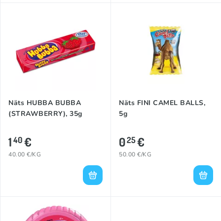
Näts HUBBA BUBBA
Näts FINI CAMEL BALLS,
(STRAWBERRY), 35g
5g
1
€
0
€
40
25
40.00 €/KG
50.00 €/KG