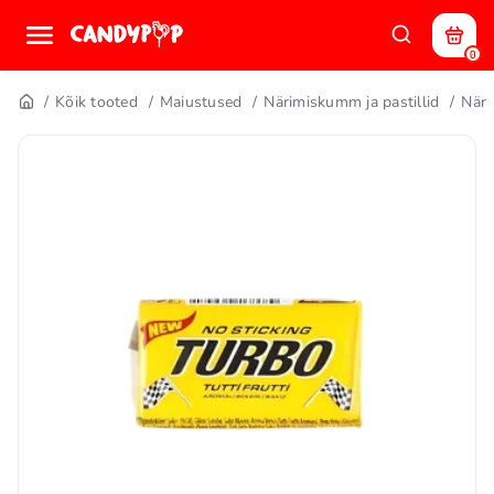
0
Kõik tooted
Maiustused
Närimiskumm ja pastillid
När