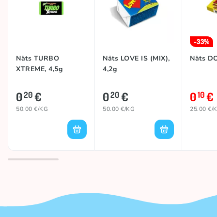
-33%
Näts TURBO
Näts LOVE IS (MIX),
Näts D
XTREME, 4,5g
4,2g
0
€
0
€
0
€
20
20
10
50.00 €/KG
50.00 €/KG
25.00 €/