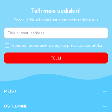
Telli meie uudiskiri!
Saage 10% allahindlust esimeselt tellimuselt
Nõustun
ostueeskirjadega
ja
privaatsuspoliitika
TELLI
MEIST
Kontaktid
OSTLEMINE
Kauplused