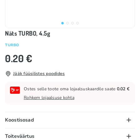
Näts TURBO, 4.5g
TURBO
0.20 €
Jääk füüsilistes poodides
Ostes selle toote oma lojaalsuskaardile saate
0.02 €
Rohkem lojaalsuse kohta
Koostisosad
Suhkur, glükoos, kummipõhi, Tutti Frutti lõhna- ja
Toiteväärtus