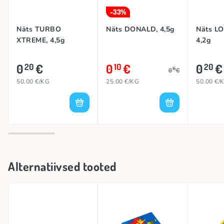
-33%
Näts TURBO
Näts DONALD, 4,5g
Näts LO
XTREME, 4,5g
4,2g
0
€
0
€
0
€
20
10
20
15
0
€
50.00 €/KG
25.00 €/KG
50.00 €/
Alternatiivsed tooted