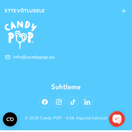
Kohaletoimetamine
ETTEVÕTLUSELE
Ostutingimused
Kaubamärgid
Frantsiis
Privaatsuspoliitika
Hulgimüük
info@candypop.ee
Suhtleme
© 2026 Candy POP - Kõik õigused kaitstud