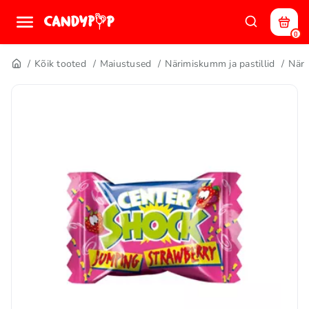
0
Kõik tooted
Maiustused
Närimiskumm ja pastillid
När