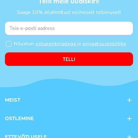
Telli meie uudiskiri!
Saage 10% allahindlust esimeselt tellimuselt
Nõustun
ostueeskirjadega
ja
privaatsuspoliitika
TELLI
MEIST
Kontaktid
OSTLEMINE
Kauplused
Kohaletoimetamine
ETTEVÕTLUSELE