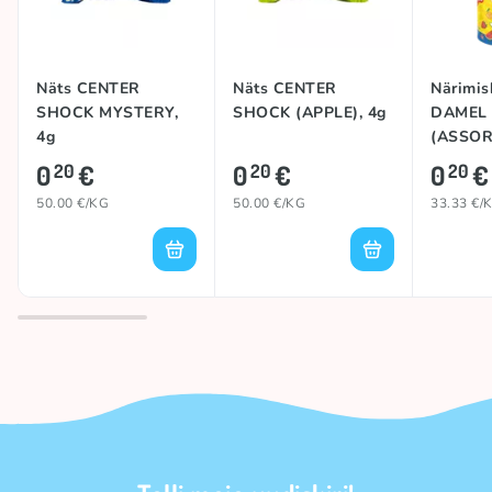
Näts CENTER
Näts CENTER
Närimi
SHOCK MYSTERY,
SHOCK (APPLE), 4g
DAMEL
4g
(ASSOR
0
€
0
€
0
€
20
20
20
50.00 €/KG
50.00 €/KG
33.33 €/