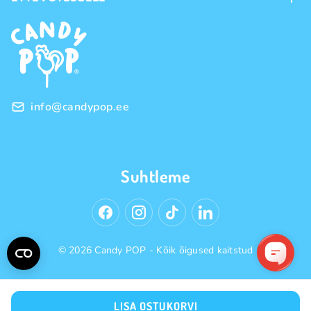
Ostutingimused
Kaubamärgid
Frantsiis
Privaatsuspoliitika
Hulgimüük
info@candypop.ee
Suhtleme
© 2026 Candy POP - Kõik õigused kaitstud
LISA OSTUKORVI