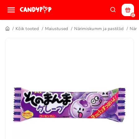
0
Kõik tooted
Maiustused
Närimiskumm ja pastillid
När