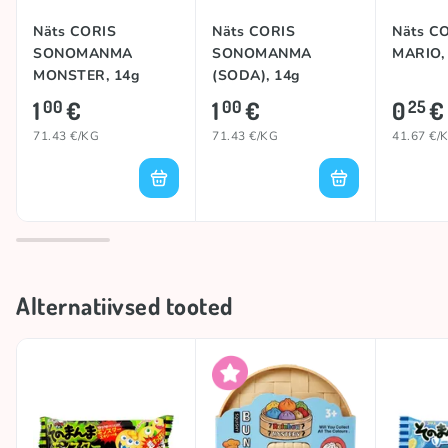
Näts CORIS
Näts CORIS
Näts C
SONOMANMA
SONOMANMA
MARIO,
MONSTER, 14g
(SODA), 14g
1
€
1
€
0
€
00
00
25
71.43 €/KG
71.43 €/KG
41.67 €/
Alternatiivsed tooted