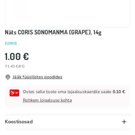
Näts CORIS SONOMANMA (GRAPE), 14g
CORIS
1.00 €
71.43 €/KG
Jääk füüsilistes poodides
Ostes selle toote oma lojaalsuskaardile saate
0.10 €
Rohkem lojaalsuse kohta
Koostisosad