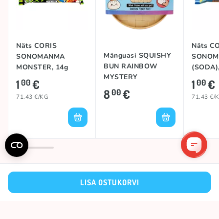
Näts CORIS
Näts C
Mänguasi SQUISHY
SONOMANMA
SONOM
BUN RAINBOW
MONSTER, 14g
(SODA),
MYSTERY
1
€
1
€
00
00
DUMPLING
8
€
00
71.43 €/KG
71.43 €/
LISA OSTUKORVI