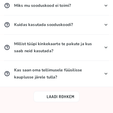
Miks mu sooduskood ei toimi?
Kontrollige, kas kood on korrektselt sisestatud
(tühikuteta), kas see kehtib ja rakendub valitud
Kuidas kasutada sooduskoodi?
toodetele. Veenduge, kas teie tellimus vastab koodi
tingimustele. Kui see ikka ei toimi – võtke meiega
Sisestage oma sooduskood ostukorvi lahtrisse
ühendust 💬 Live Chati kaudu.
„Sooduskood“. Allahindlus rakendub automaatselt.
Millist tüüpi kinkekaarte te pakute ja kus
saab neid kasutada?
Füüsilised kinkekaardid - kehtivad vaid füüsilistes
kauplustes;
Kas saan oma tellimusele füüsilisse
Elektrooniline kinkekaardid - kehtivad vaid e-poes.
kauplusse järele tulla?
Ei, hetkel me kauplusse järeletulemise võimalust ei
paku.
LAADI ROHKEM