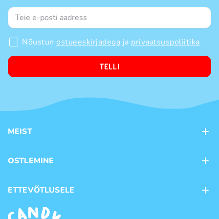
Nõustun
ostueeskirjadega
ja
privaatsuspoliitika
TELLI
MEIST
Kontaktid
OSTLEMINE
Kauplused
Kohaletoimetamine
ETTEVÕTLUSELE
Ostutingimused
Kaubamärgid
Frantsiis
Privaatsuspoliitika