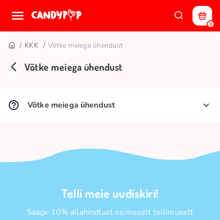
0
KKK
Võtke meiega ühendust
Võtke meiega ühendust
Võtke meiega ühendust
Kiire abi:
💬 Live Chat (ekraani alumises parempoolses nurgas)
📩
info@candypop.ee
📩
wholesale@candypop.lt
(hulgimüük)
📩
marketing@candypop.lt
(koostööpakkumised)
📞 +372 880 1940 (E–R, 09:00–21:00)
Telli meie uudiskiri!
Saage 10% allahindlust esimeselt tellimuselt